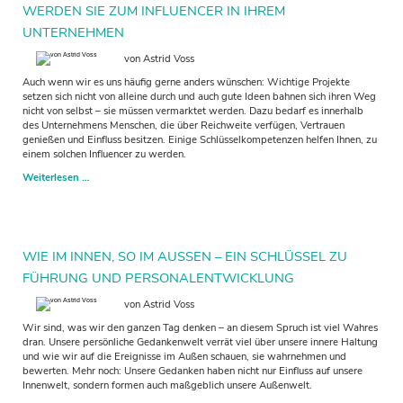
WERDEN SIE ZUM INFLUENCER IN IHREM
UNTERNEHMEN
von Astrid Voss
Auch wenn wir es uns häufig gerne anders wünschen: Wichtige Projekte
setzen sich nicht von alleine durch und auch gute Ideen bahnen sich ihren Weg
nicht von selbst – sie müssen vermarktet werden. Dazu bedarf es innerhalb
des Unternehmens Menschen, die über Reichweite verfügen, Vertrauen
genießen und Einfluss besitzen. Einige Schlüsselkompetenzen helfen Ihnen, zu
einem solchen Influencer zu werden.
Werden
Weiterlesen …
Sie
zum
Influencer
in
Ihrem
WIE IM INNEN, SO IM AUSSEN – EIN SCHLÜSSEL ZU F
Unternehmen
ÜHRUNG UND PERSONALENTWICKLUNG
von Astrid Voss
Wir sind, was wir den ganzen Tag denken – an diesem Spruch ist viel Wahres
dran. Unsere persönliche Gedankenwelt verrät viel über unsere innere Haltung
und wie wir auf die Ereignisse im Außen schauen, sie wahrnehmen und
bewerten. Mehr noch: Unsere Gedanken haben nicht nur Einfluss auf unsere
Innenwelt, sondern formen auch maßgeblich unsere Außenwelt.