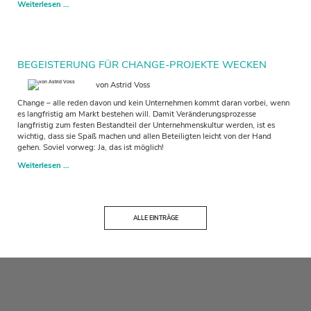
Wie
Weiterlesen …
im
Innen,
so
im
Außen
BEGEISTERUNG FÜR CHANGE-PROJEKTE WECKEN
–
ein
von Astrid Voss
Schlüssel
Change – alle reden davon und kein Unternehmen kommt daran vorbei, wenn
zu
es langfristig am Markt bestehen will. Damit Veränderungsprozesse
Führung
langfristig zum festen Bestandteil der Unternehmenskultur werden, ist es
und
wichtig, dass sie Spaß machen und allen Beteiligten leicht von der Hand
Personalentwicklung
gehen. Soviel vorweg: Ja, das ist möglich!
Begeisterung
Weiterlesen …
für
Change-
Projekte
wecken
ALLE EINTRÄGE