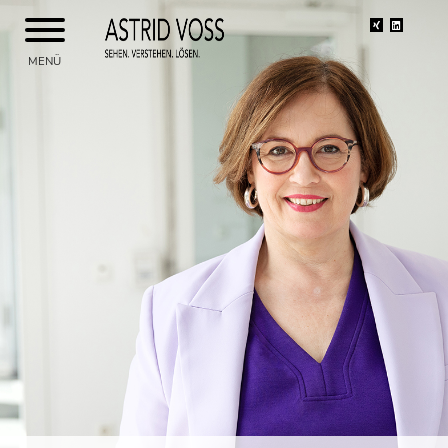
Xing
Linkedin
MENÜ
ASTRID VOSS
THEMEN
SEMINARE UND WORKSHOPS
BERATUNG
BLOG
KONTAKT
REFERENZEN