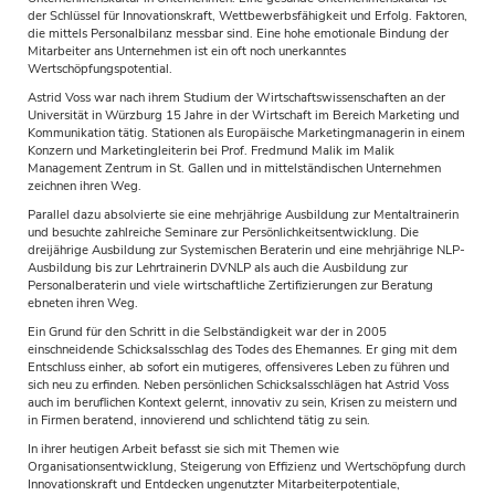
der Schlüssel für Innovationskraft, Wettbewerbsfähigkeit und Erfolg. Faktoren,
die mittels Personalbilanz messbar sind. Eine hohe emotionale Bindung der
Mitarbeiter ans Unternehmen ist ein oft noch unerkanntes
Wertschöpfungspotential.
Astrid Voss war nach ihrem Studium der Wirtschaftswissenschaften an der
Universität in Würzburg 15 Jahre in der Wirtschaft im Bereich Marketing und
Kommunikation tätig. Stationen als Europäische Marketingmanagerin in einem
Konzern und Marketingleiterin bei Prof. Fredmund Malik im Malik
Management Zentrum in St. Gallen und in mittelständischen Unternehmen
zeichnen ihren Weg.
Parallel dazu absolvierte sie eine mehrjährige Ausbildung zur Mentaltrainerin
und besuchte zahlreiche Seminare zur Persönlichkeitsentwicklung. Die
dreijährige Ausbildung zur Systemischen Beraterin und eine mehrjährige NLP-
Ausbildung bis zur Lehrtrainerin DVNLP als auch die Ausbildung zur
Personalberaterin und viele wirtschaftliche Zertifizierungen zur Beratung
ebneten ihren Weg.
Ein Grund für den Schritt in die Selbständigkeit war der in 2005
einschneidende Schicksalsschlag des Todes des Ehemannes. Er ging mit dem
Entschluss einher, ab sofort ein mutigeres, offensiveres Leben zu führen und
sich neu zu erfinden
. Neben persönlichen Schicksalsschlägen hat Astrid Voss
auch im beruflichen Kontext gelernt, innovativ zu sein, Krisen zu meistern und
in Firmen beratend, innovierend und schlichtend tätig zu sein.
In ihrer heutigen Arbeit befasst sie sich mit Themen wie
Organisationsentwicklung, Steigerung von Effizienz und Wertschöpfung durch
Innovationskraft und Entdecken ungenutzter Mitarbeiterpotentiale,