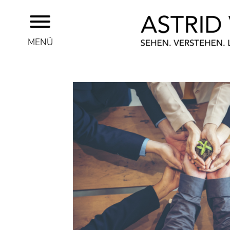
MENÜ
ASTRID VOSS
THEMEN
SEMINARE UND WORKSHOPS
BERATUNG
BLOG
KONTAKT
REFERENZEN