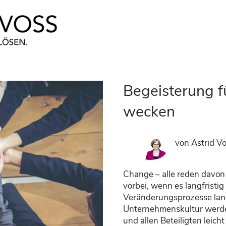
Begeisterung f
wecken
von Astrid V
Change – alle reden davo
vorbei, wenn es langfristi
Veränderungsprozesse lang
Unternehmenskultur werden
und allen Beteiligten leich