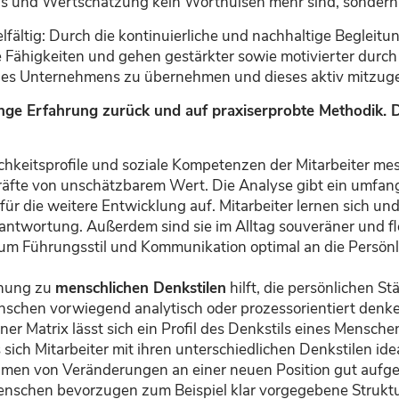
is und Wertschätzung kein Worthülsen mehr sind, sondern g
elfältig: Durch die kontinuierliche und nachhaltige Begleit
e Fähigkeiten und gehen gestärkter sowie motivierter durch d
 des Unternehmens zu übernehmen und dieses aktiv mitzuge
lange Erfahrung zurück und auf praxiserprobte Methodik.
hkeitsprofile und soziale Kompetenzen der Mitarbeiter messb
räfte von unschätzbarem Wert. Die Analyse gibt ein umfang
ür die weitere Entwicklung auf. Mitarbeiter lernen sich un
ntwortung. Außerdem sind sie im Alltag souveräner und fle
, um Führungsstil und Kommunikation optimal an die Persö
chung zu
menschlichen Denkstilen
hilft, die persönlichen S
hen vorwiegend analytisch oder prozessorientiert denken,
r Matrix lässt sich ein Profil des Denkstils eines Menschen
 sich Mitarbeiter mit ihren unterschiedlichen Denkstilen 
Rahmen von Veränderungen an einer neuen Position gut aufg
Menschen bevorzugen zum Beispiel klar vorgegebene Struktur