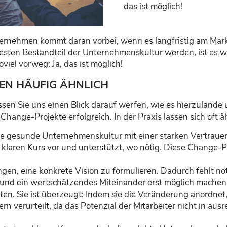
das ist möglich!
ernehmen kommt daran vorbei, wenn es langfristig am Mark
esten Bestandteil der Unternehmenskultur werden, ist es w
viel vorweg: Ja, das ist möglich!
EN HÄUFIG ÄHNLICH
assen Sie uns einen Blick darauf werfen, wie es hierzulande 
 Change-Projekte erfolgreich. In der Praxis lassen sich oft
e gesunde Unternehmenskultur mit einer starken Vertraue
n klaren Kurs vor und unterstützt, wo nötig. Diese Change
ngen, eine konkrete Vision zu formulieren. Dadurch fehlt no
 und ein wertschätzendes Miteinander erst möglich machen
ten. Sie ist überzeugt: Indem sie die Veränderung anordnet,
rn verurteilt, da das Potenzial der Mitarbeiter nicht in au