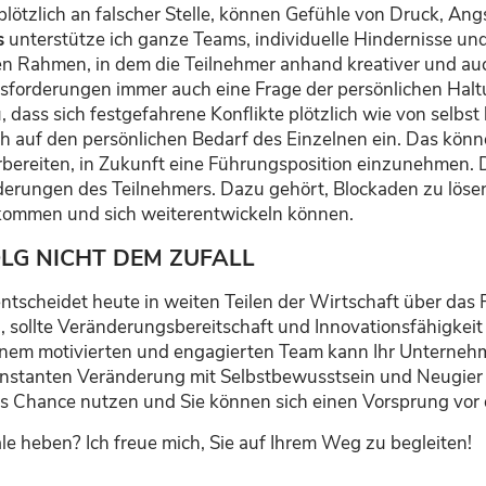
plötzlich an falscher Stelle, können Gefühle von Druck, An
s
unterstütze ich ganze Teams, individuelle Hindernisse u
chen Rahmen, in dem die Teilnehmer anhand kreativer und 
sforderungen immer auch eine Frage der persönlichen Haltu
, dass sich festgefahrene Konflikte plötzlich wie von selbst 
h auf den persönlichen Bedarf des Einzelnen ein. Das könn
vorbereiten, in Zukunft eine Führungsposition einzunehmen
erungen des Teilnehmers. Dazu gehört, Blockaden zu lösen
 kommen und sich weiterentwickeln können.
OLG NICHT DEM ZUFALL
ntscheidet heute in weiten Teilen der Wirtschaft über da
l, sollte Veränderungsbereitschaft und Innovationsfähigkeit
nem motivierten und engagierten Team kann Ihr Unternehme
konstanten Veränderung mit Selbstbewusstsein und Neugier
s Chance nutzen und Sie können sich einen Vorsprung vor
ale heben? Ich freue mich, Sie auf Ihrem Weg zu begleiten!