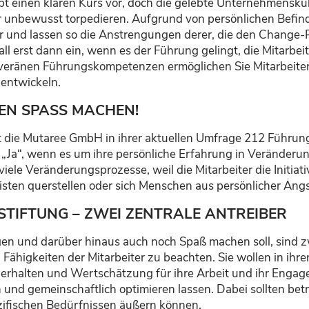
bt einen klaren Kurs vor, doch die gelebte Unternehmenskult
 unbewusst torpedieren. Aufgrund von persönlichen Befind
r und lassen so die Anstrengungen derer, die den Change-P
 Fall erst dann ein, wenn es der Führung gelingt, die Mitarbe
ouveränen Führungskompetenzen ermöglichen Sie Mitarbeiter
entwickeln.
EN SPASS MACHEN!
 die Mutaree GmbH in ihrer aktuellen Umfrage 212 Führungs
 „Ja“, wenn es um ihre persönliche Erfahrung in Veränderu
ele Veränderungsprozesse, weil die Mitarbeiter die Initiati
isten querstellen oder sich Menschen aus persönlicher Angs
TIFTUNG – ZWEI ZENTRALE ANTREIBER
en und darüber hinaus auch noch Spaß machen soll, sind z
und Fähigkeiten der Mitarbeiter zu beachten. Sie wollen in 
 erhalten und Wertschätzung für ihre Arbeit und ihr Engag
 und gemeinschaftlich optimieren lassen. Dabei sollten be
zifischen Bedürfnissen äußern können.