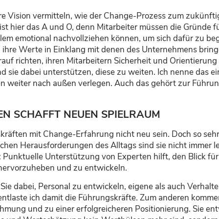
are Vision vermitteln, wie der Change-Prozess zum zukünft
 ist hier das A und O, denn Mitarbeiter müssen die Gründe
allem emotional nachvollziehen können, um sich dafür zu beg
d ihre Werte in Einklang mit denen des Unternehmens bringe
 richten, ihren Mitarbeitern Sicherheit und Orientierung zu
 sie dabei unterstützen, diese zu weiten. Ich nenne das e
weiter nach außen verlegen. Auch das gehört zur Führung
N SCHAFFT NEUEN SPIELRAUM
skräften mit Change-Erfahrung nicht neu sein. Doch so seh
lichen Herausforderungen des Alltags sind sie nicht immer le
 Punktuelle Unterstützung von Experten hilft, den Blick f
 hervorzuheben und zu entwickeln.
 Sie dabei, Personal zu entwickeln, eigene als auch Verhal
ntlaste ich damit die Führungskräfte. Zum anderen kommen 
mung und zu einer erfolgreicheren Positionierung. Sie entw