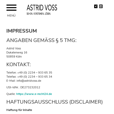
Xing
Linkedin
MENÜ
ASTRID VOSS
IMPRESSUM
THEMEN
ANGABEN GEMÄSS § 5 TMG:
SEMINARE UND WORKSHOPS
BERATUNG
Astrid Voss
Dukatenweg 16
BLOG
50859 Köln
KONTAKT
KONTAKT:
REFERENZEN
Telefon: +49 (0) 2234 – 933 65 35
Telefax: +49 (0) 2234 – 933 65 34
E-Mail: info@astridvoss.de
USt-IdNr.: DE273232012
Quelle:
https://www.e-recht24.de
HAFTUNGSAUSSCHLUSS (DISCLAIMER)
Haftung für Inhalte