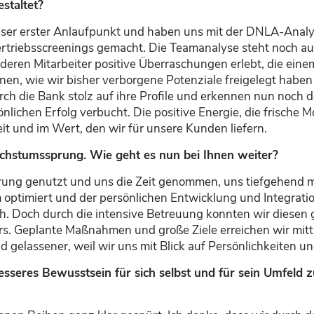
estaltet?
nser erster Anlaufpunkt und
haben uns
mit der DNLA-Analy
iebsscreenings gemacht. Die Teamanalyse steht noch aus. W
nderen Mitarbeiter
positive
Überraschungen erlebt, die eine
nnen, wie wir bisher verborgene Potenziale freigelegt hab
ch die Bank stolz auf ihre Profile und
erkennen
nun noch de
önlichen Erfolg verbucht
.
D
ie positiv
e
Energie
, die frische M
beit und im Wert, den wir für unsere Kunden liefern
.
achstumssprung.
W
ie geht es nun bei Ihnen weiter?
rung genutzt
und uns die Zeit genommen, uns tiefgehend mi
m
optimiert
und
der
persönliche
n
Entwicklung und Integrati
ch. Doch durch die intensive Betreuung konnten wir diesen
rs. Geplante Maßnahmen und große Ziele erreichen wir mittle
nd gelassener, weil wir
uns mit Blick auf
Persönlichkeiten un
esseres Bewusstsein für sich selbst und für sein Umfeld z