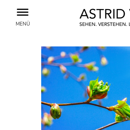
MENÜ
ASTRID VOSS
THEMEN
SEMINARE UND WORKSHOPS
BERATUNG
BLOG
KONTAKT
REFERENZEN