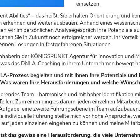
einsetzen.
ent Abilities
“ – das heißt,
Sie erhalten Orientierung und konk
n
erkennen und
weiter ausbauen. Anhand eines wissenscha
en wir im
persönlichen Analysegespräch
Ihre Potenziale
au
 denen Sie in Zukunft noch erfolgreicher werden.
Ihr Vorteil:
nnen Lösungen in festgefahrenen Situationen.
nhaberin der
KÖNIGSPUNKT Agentur für Innovation und 
en, was das DNLA-Coaching in ihrem Unternehmen bewegt ha
NLA-Prozess begleiten und mit Ihnen Ihre Potenziale und 
 Was waren Ihre Herausforderungen und
welche
Wünsch
nierendes Team
–
harmonisch und
mit hoher Identifikation
eilen: Zum einen ging es
darum,
jeden einzelnen Mitarbeit
 Aufgabe, eine zweite Führungsebene im Team aufzubauen, 
ie individuelle Führung
stellte mich vor hohe Ansprüche
, w
r auf jeden einzelnen eingehen zu können und meine Mitarbe
 ist das gewiss eine Herausforderung, die viele Untern