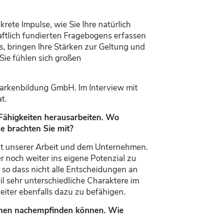
rete Impulse, wie Sie Ihr
e natürlich
ftlich fundierten Fragebogens erfassen
s
, bringen Ihre Stärken zur Geltung und
Sie fühlen sich großen
Markenbildung GmbH
.
Im Interview mit
t.
Fähigkeiten herausarbeiten.
Wo
e
brachten Sie mit
?
 mit unserer Arbeit und dem Unternehmen
.
er noch
weiter ins eigene Potenzial zu
so dass nicht alle Entscheidungen an
eil sehr unterschiedliche Charaktere im
iter ebenfalls dazu zu befähigen.
ehmen nachempfinden können. Wie