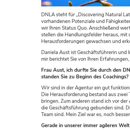
DNLA
steht für
„
Discovering Natural Lat
vorhandenen
Potenzial
e
und Fähigkeite
wir
Ihren Status Quo.
Anschließend wert
stellen die Handlungsfelder heraus, mit
Herausforderungen gewachsen und erke
Daniela Aust
ist
Geschäftsführerin und I
mir berichtet Sie von Ihren Erfahrung
Frau Aust, ich durfte Sie durch den D
standen Sie
zu Beginn
des Coachings
?
Wir sind in der Agentur
ein gut funktio
Die Herausforderung bestand aus zwei T
bringen
.
Zum anderen
stand ich vor der
die Geschäftsführung gebunden sind.
D
Team sind.
Mein Ziel war es, noch besse
Gerade in unserer immer agileren Welt