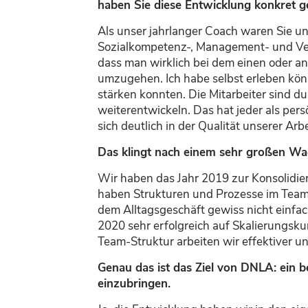
haben Sie diese Entwicklung konkret g
Als unser jahrlanger Coach waren Sie u
Sozialkompetenz-, Management- und Vertr
dass man wirklich bei dem einen oder a
umzugehen.
Ich habe selbst erleben kö
stärken konnten
. Die Mitarbeiter
sind
dur
weiterentwickeln
.
Das hat jeder als
pers
sich deutlich in der Qualität unserer Ar
Das klingt nach einem sehr großen W
Wir
haben das Jahr 2019 zur Konsolidie
haben Strukturen und Prozesse im Tea
dem Alltagsgeschäft gewiss nicht einfa
2020 sehr erfolgreich auf Skalierungsku
Team-
Struktur
arbeiten wir effektiver u
Genau das ist das Ziel von DNLA: ein b
einzubringen.