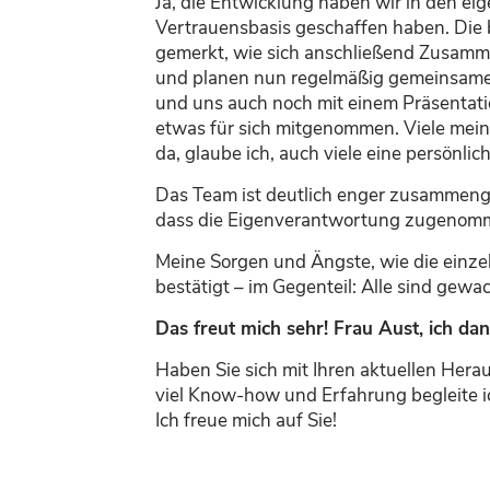
Ja, die Entwicklung haben wir in den ei
Vertrauensbasis geschaffen
haben. Die
gemerkt,
wie
sich anschließend Zusamme
und planen nun regelmäßig gemeinsame U
und uns auch noch mit einem
Präsentati
etwas für sich mitgenommen. Viele
mein
da, glaube ich, auch
viele
eine persönlic
Das Team ist deutlich enger zusammenge
dass die Eigenverantwortung
zugenomm
Meine Sorgen und Ängste
, wie die ein
bestätigt
–
im Gegenteil:
A
lle sind gewa
Das freut mich sehr!
Frau Aust, ich da
Haben Sie sich mit Ihren aktuellen Hera
viel Know-how und Erfahrung begleite 
Ich freue mich auf Sie!