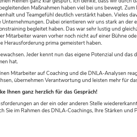
genen Reihen ganz klar gespürt.
Ich
denke, dass
wir
durch d
 begleitenden Maßnahmen haben viel bei uns bewegt.
Zum
nhalt und Teamgefühl deutlich verstärkt haben. Vieles da
nternehmungen. Dabei orientieren wir uns stark an der ers
onstraining
begleitet haben.
Das war sehr lustig
und gleichz
er
Mitarbeiter waren vorher noch nicht auf einer Bühne oder
he Herausforderung prima gemeistert
haben
.
wachsen. Jeder kennt nun das eigene Potenzial und das d
en hat.
zelnen Mitarbeiter auf Coaching und die DNLA-Analysen reag
chsen, übernehmen Verantwortung und leisten mehr für
da
nke Ihnen ganz herzlich für das Gespräch!
usforderungen an der ein oder anderen Stelle wiedererkann
ich Sie im Rahmen des DNLA-Coachings, Ihre Stärken und P