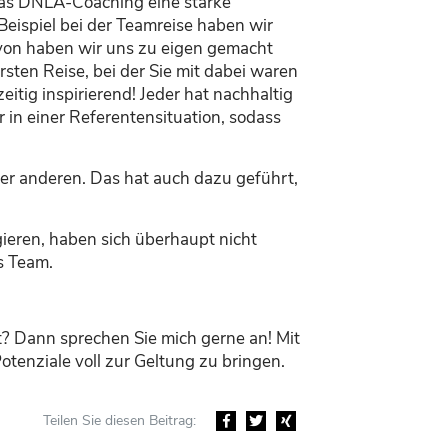
as DNLA-Coaching eine starke
Beispiel bei der
Teamreise
haben wir
von haben wir uns zu eigen gemacht
ten Reise, bei der Sie mit dabei waren
eitig inspirierend! J
eder
hat nachhaltig
 in einer Referentensituation, sodass
er anderen. Das hat auch dazu geführt,
ieren, haben sich überhaupt nicht
s
Team.
t? Dann sprechen Sie mich gerne an! Mit
otenzial
e
voll zur Geltung zu bringen.
Teilen Sie diesen Beitrag:
Facebook
Twitter
Xing