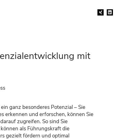
Xing
Linkedin
tenzialentwicklung mit
oss
 ein ganz besonderes
Potenzial
– Sie
es erkennen und erforschen, können
Sie
darauf zugreifen
.
So sind Sie
d können als Führungskraft
die
ers
gezielt
fördern und optimal